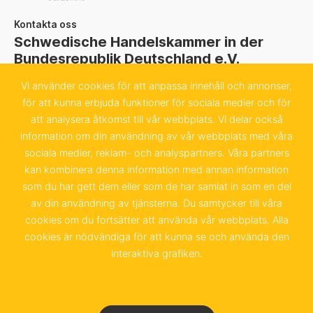
Kontakta oss
Schwedische Handelskammer in der
Bundesrepublik Deutschland e.V.
Sachsenstraße 6
Vi använder cookies för att anpassa innehåll och annonser,
för att kunna erbjuda funktioner för sociala medier och för
20097 Hamburg
att analysera åtkomst till vår webbplats. Vi delar också
information om din användning av vår webbplats med våra
+49 40 655 874 0
sociala medier, reklam- och analyspartners. Våra partners
info@schwedenkammer.de
kan kombinera denna information med annan information
som du har gett dem eller som de har samlat in som en del
av din användning av tjänsterna. Du samtycker till våra
cookies om du fortsätter att använda vår webbplats. Alla
cookies är nödvändiga för att kunna se och använda den
Kontakt
Impressum
interaktiva grafiken.
Integritetspolicy &
Användarvillkor