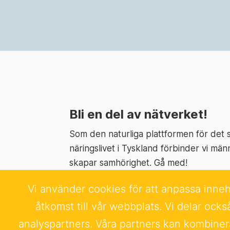
Bli en del av nätverket!
Som den naturliga plattformen för det
näringslivet i Tyskland förbinder vi män
skapar samhörighet. Gå med!
Vi använder cookies för att anpassa innehå
Läs mer
åtkomst till vår webbplats. Vi delar oc
analyspartners. Våra partners kan kombiner