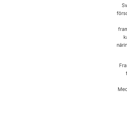
Sv
förs
fram
k
näri
Fra
Med