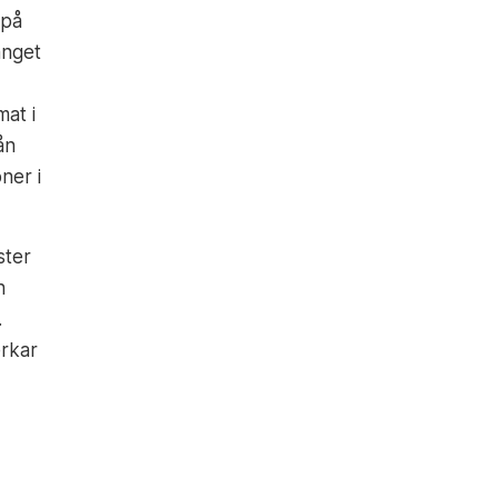
 på
anget
mat i
ån
ner i
ster
h
.
rkar