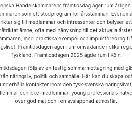
enska Handelskammarens framtidsdag äger rum årligen
ommaren som ett stödprogram för årsstämman. Evenem
riktar sig till medlemmar och intressenter och belyser ett
åtriktat ämne, ofta med hänvisning till det aktuella årste
ammaren, med praktiska exempel och impulsföredrag fr
ngslivet. Framtidsdagen äger rum omväxlande i olika regio
Tyskland. Framtidsdagen 2025 ägde rum i Köln.
mtidsdagen följs av en festlig sommarmottagning med gä
från näringsliv, politik och samhälle. Här kan du skapa oc
underhålla kontakter inom den tysk-svenska näringslivet
lemmar och icke-medlemmar, young professionals nätve
över god mat och i en avslappnad atmosfär.