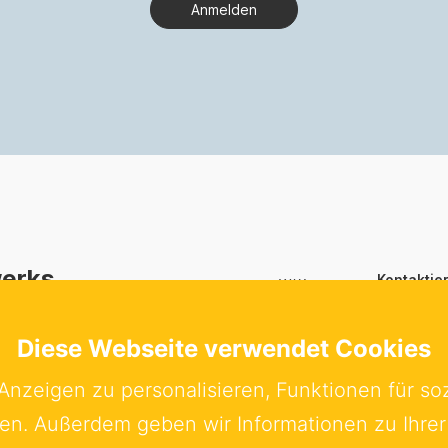
Anmelden
werks
Kontaktie
Schwed
hwedische
Bundes
Diese Webseite verwendet Cookies
ir Menschen
Sachsens
Anzeigen zu personalisieren, Funktionen für so
20097 H
eren. Außerdem geben wir Informationen zu Ihr