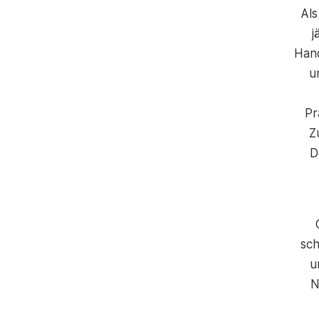
Al
j
Hand
u
Pr
Z
D
sch
u
N