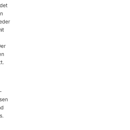
det
en
ieder
it
Der
en
t.
-
ssen
nd
s.