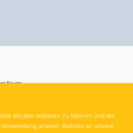
ren Sie uns
ische Handelskammer in der
republik Deutschland e.V.
traße 6
ziale Medien anbieten zu können und die
amburg
er Verwendung unserer Website an unsere