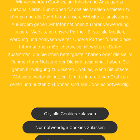
Wir verwenden Cookies, um Inhalte und Anzeigen zu
Sachsenstraße 6
personalisieren, Funktionen für soziale Medien anbieten zu
können und die Zugriffe auf unsere Website zu analysieren.
20097 Hamburg
Außerdem geben wir Informationen zu Ihrer Verwendung
unserer Website an unsere Partner für soziale Medien,
+49 40 655 874 0
Werbung und Analysen weiter. Unsere Partner führen diese
info@schwedenkammer.de
Informationen möglicherweise mit weiteren Daten
zusammen, die Sie ihnen bereitgestellt haben oder die sie im
Rahmen Ihrer Nutzung der Dienste gesammelt haben. Sie
geben Einwilligung zu unseren Cookies, wenn Sie unsere
Webseite weiterhin nutzen. Um die interaktiven Grafiken
Kontakt
Impressum
sehen und nutzen zu können sind alle Cookies notwendig.
Datenschutz &
Nutzungsbedingungen
Ok, alle Cookies zulassen
Junior Chamber Club
Nur notwendige Cookies zulassen