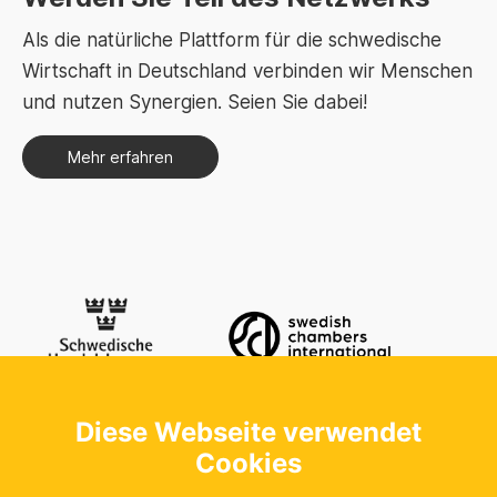
Als die natürliche Plattform für die schwedische
Wirtschaft in Deutschland verbinden wir Menschen
und nutzen Synergien. Seien Sie dabei!
Mehr erfahren
Diese Webseite verwendet
Kontaktieren Sie uns
Schwedische Handelskammer in der
Cookies
Bundesrepublik Deutschland e.V.