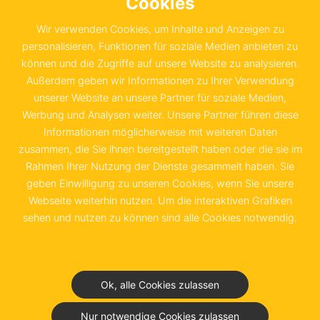
Schwedische Handelskammer in der
Cookies
Bundesrepublik Deutschland e.V.
Wir verwenden Cookies, um Inhalte und Anzeigen zu
Sachsenstraße 6
personalisieren, Funktionen für soziale Medien anbieten zu
können und die Zugriffe auf unsere Website zu analysieren.
20097 Hamburg
Außerdem geben wir Informationen zu Ihrer Verwendung
unserer Website an unsere Partner für soziale Medien,
+49 40 655 874 0
Werbung und Analysen weiter. Unsere Partner führen diese
info@schwedenkammer.de
Informationen möglicherweise mit weiteren Daten
zusammen, die Sie ihnen bereitgestellt haben oder die sie im
Rahmen Ihrer Nutzung der Dienste gesammelt haben. Sie
geben Einwilligung zu unseren Cookies, wenn Sie unsere
Webseite weiterhin nutzen. Um die interaktiven Grafiken
Kontakt
Impressum
sehen und nutzen zu können sind alle Cookies notwendig.
Datenschutz &
Nutzungsbedingungen
Ok, alle Cookies zulassen
Junior Chamber Club
Nur notwendige Cookies zulassen