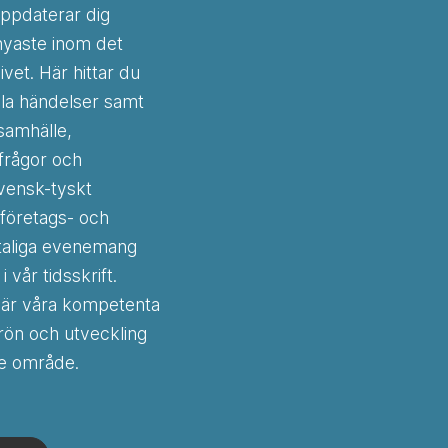
ppdaterar dig
nyaste inom det
vet. Här hittar du
lla händelser samt
samhälle,
 frågor och
svensk-tyskt
 företags- och
taliga evenemang
i vår tidsskrift.
här våra kompetenta
rön och utveckling
ve område.