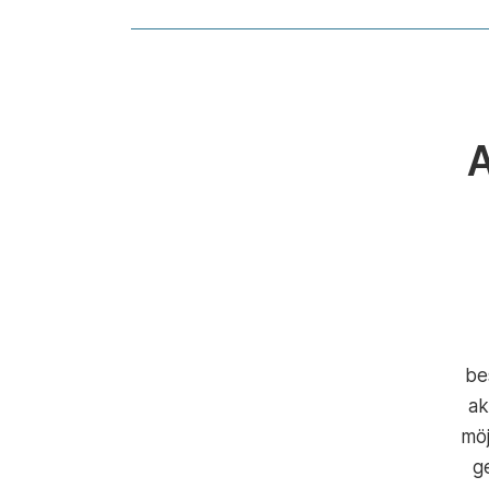
be
ak
möj
g