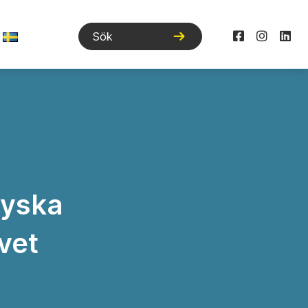
tyska
vet