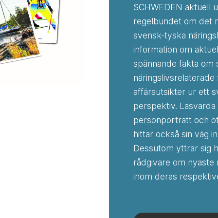
SCHWEDEN aktuell u
regelbundet om det 
svensk-tyska näringsli
information om aktue
spännande fakta om 
näringslivsrelaterade
affärsutsikter ur ett 
perspektiv. Läsvärda
personporträtt och o
hittar också sin väg in 
Dessutom yttrar sig 
rådgivare om nyaste 
inom deras respekti