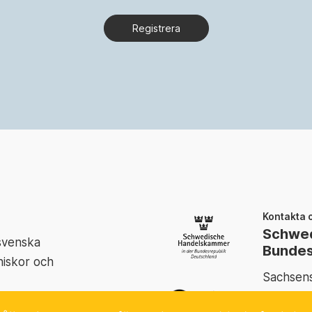
Registrera
Kontakta 
Schwed
 svenska
Bundes
niskor och
Sachsens
20097 H