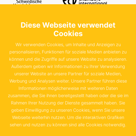
Diese Webseite verwendet
Kontaktieren Sie uns
Cookies
Schwedische Handelskammer in der
Bundesrepublik Deutschland e.V.
Wir verwenden Cookies, um Inhalte und Anzeigen zu
Sachsenstraße 6
personalisieren, Funktionen für soziale Medien anbieten zu
können und die Zugriffe auf unsere Website zu analysieren.
20097 Hamburg
Außerdem geben wir Informationen zu Ihrer Verwendung
unserer Website an unsere Partner für soziale Medien,
+49 40 655 874 0
Werbung und Analysen weiter. Unsere Partner führen diese
info@schwedenkammer.de
Informationen möglicherweise mit weiteren Daten
zusammen, die Sie ihnen bereitgestellt haben oder die sie im
Rahmen Ihrer Nutzung der Dienste gesammelt haben. Sie
geben Einwilligung zu unseren Cookies, wenn Sie unsere
Webseite weiterhin nutzen. Um die interaktiven Grafiken
Kontakt
Impressum
sehen und nutzen zu können sind alle Cookies notwendig.