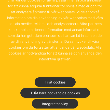
Vi använder cookies för att anpassa innehåll och annonser,
för att kunna erbjuda funktioner för sociala medier och för
20097 Hamburg
att analysera åtkomst till vår webbplats. Vi delar också
information om din användning av vår webbplats med våra
+49 40 655 874 0
sociala medier, reklam- och analyspartners. Våra partners
info@schwedenkammer.de
kan kombinera denna information med annan information
som du har gett dem eller som de har samlat in som en del
av din användning av tjänsterna. Du samtycker till våra
cookies om du fortsätter att använda vår webbplats. Alla
cookies är nödvändiga för att kunna se och använda den
Kontakt
Impressum
interaktiva grafiken.
Integritetspolicy &
Användarvillkor
Tillåt cookies
Junior Chamber Club
Tillåt bara nödvändiga cookies
Integritetspolicy