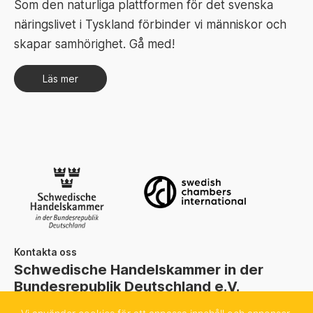
Som den naturliga plattformen för det svenska
näringslivet i Tyskland förbinder vi människor och
skapar samhörighet. Gå med!
Läs mer
Kontakta oss
Schwedische Handelskammer in der
Bundesrepublik Deutschland e.V.
Sachsenstraße 6