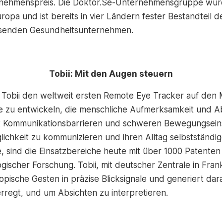
nehmenspreis. Die Doktor.Se-Unternehmensgruppe wurd
uropa und ist bereits in vier Ländern fester Bestandteil
hsenden Gesundheitsunternehmen.
Tobii: Mit den Augen steuern
 Tobii den weltweit ersten Remote Eye Tracker auf den 
e zu entwickeln, die menschliche Aufmerksamkeit und A
t Kommunikationsbarrieren und schweren Bewegungseins
chkeit zu kommunizieren und ihren Alltag selbstständig
e, sind die Einsatzbereiche heute mit über 1000 Patente
gischer Forschung. Tobii, mit deutscher Zentrale in Fran
sche Gesten in präzise Blicksignale und generiert dar
rregt, und um Absichten zu interpretieren.