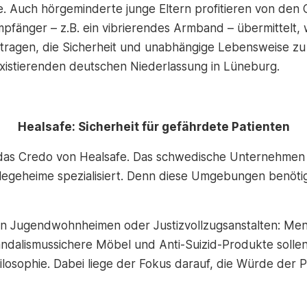
e. Auch hörgeminderte junge Eltern profitieren von den
pfänger – z.B. ein vibrierendes Armband – übermittelt, w
tragen, die Sicherheit und unabhängige Lebensweise zu 
existierenden deutschen Niederlassung in Lüneburg.
Healsafe: Sicherheit für gefährdete Patienten
st das Credo von Healsafe. Das schwedische Unternehmen
Pflegeheime spezialisiert. Denn diese Umgebungen benöti
ellen Jugendwohnheimen oder Justizvollzugsanstalten: M
ndalismussichere Möbel und Anti-Suizid-Produkte sollen s
Philosophie. Dabei liege der Fokus darauf, die Würde de