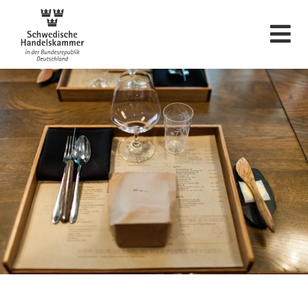
Svenska Handelskam