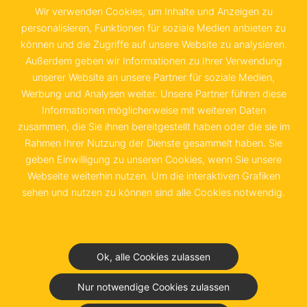
Bundesrepublik Deutschland e.V.
Wir verwenden Cookies, um Inhalte und Anzeigen zu
Sachsenstraße 6
personalisieren, Funktionen für soziale Medien anbieten zu
können und die Zugriffe auf unsere Website zu analysieren.
20097 Hamburg
Außerdem geben wir Informationen zu Ihrer Verwendung
unserer Website an unsere Partner für soziale Medien,
+49 40 655 874 0
Werbung und Analysen weiter. Unsere Partner führen diese
info@schwedenkammer.de
Informationen möglicherweise mit weiteren Daten
zusammen, die Sie ihnen bereitgestellt haben oder die sie im
Rahmen Ihrer Nutzung der Dienste gesammelt haben. Sie
geben Einwilligung zu unseren Cookies, wenn Sie unsere
Webseite weiterhin nutzen. Um die interaktiven Grafiken
Kontakt
Impressum
sehen und nutzen zu können sind alle Cookies notwendig.
Datenschutz &
Nutzungsbedingungen
Ok, alle Cookies zulassen
Junior Chamber Club
Nur notwendige Cookies zulassen