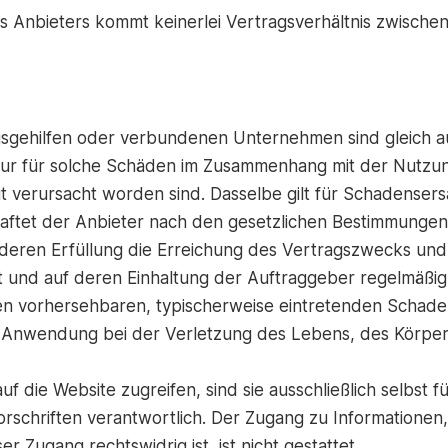
s Anbieters kommt keinerlei Vertragsverhältnis zwisch
ungsgehilfen oder verbundenen Unternehmen sind gleich
 nur für solche Schäden im Zusammenhang mit der Nutzung
it verursacht worden sind. Dasselbe gilt für Schadense
 haftet der Anbieter nach den gesetzlichen Bestimmunge
cht, deren Erfüllung die Erreichung des Vertragszwecks 
 und auf deren Einhaltung der Auftraggeber regelmäßig 
en vorhersehbaren, typischerweise eintretenden Schade
Anwendung bei der Verletzung des Lebens, des Körper
 die Website zugreifen, sind sie ausschließlich selbst f
Vorschriften verantwortlich. Der Zugang zu Informatione
 Zugang rechtswidrig ist, ist nicht gestattet.