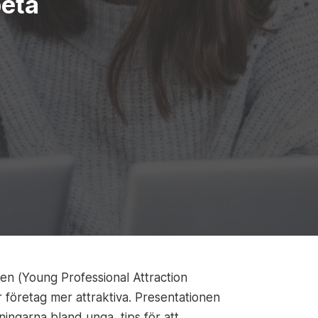
beta
n (Young Professional Attraction
 företag mer attraktiva. Presentationen
ningarna bland unga, tips för att