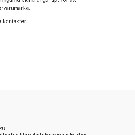
varvarumärke.
a kontakter.
oss