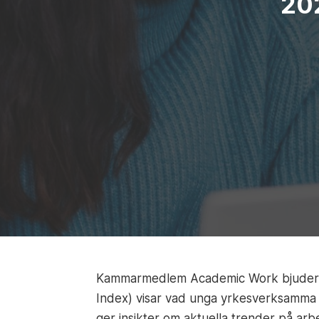
202
Kammarmedlem Academic Work bjuder in
Index) visar vad unga yrkesverksamma fö
ger insikter om aktuella trender på arb