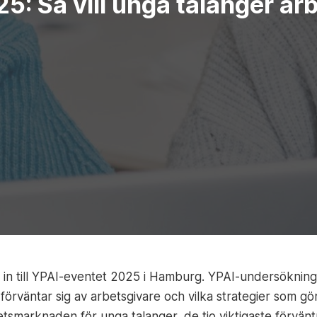
5: Så vill unga talanger ar
 till YPAI-eventet 2025 i Hamburg. YPAI-undersökninge
rväntar sig av arbetsgivare och vilka strategier som gör
etsmarknaden för unga talanger, de tio viktigaste förvänt