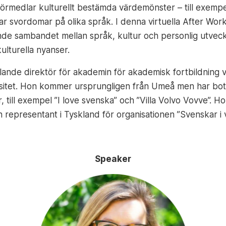
örmedlar kulturellt bestämda värdemönster – till exempe
rar svordomar på olika språk. I denna virtuella After W
 sambandet mellan språk, kultur och personlig utvecklin
lturella nyanser.
lande direktör för akademin för akademisk fortbildning 
ersitet. Hon kommer ursprungligen från Umeå men har bott
r, till exempel ”I love svenska” och ”Villa Volvo Vovve”. 
epresentant i Tyskland för organisationen ”Svenskar i v
Speaker