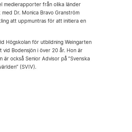
l medierapporter från olika länder
ork med Dr. Monica Bravo Granström
g att uppmuntras för att initiera en
vid Högskolan för utbildning Weingarten
 vid Bodensjön i över 20 år. Hon är
Hon är också Senior Advisor på ”Svenska
ärlden” (SVIV).