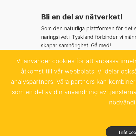
Bli en del av nätverket!
Som den naturliga plattformen för det
näringslivet i Tyskland förbinder vi män
skapar samhörighet. Gå med!
Vi använder cookies för att anpassa innehå
Läs mer
åtkomst till vår webbplats. Vi delar oc
analyspartners. Våra partners kan kombiner
som en del av din användning av tjänsterna.
nödvändig
Kontakt
Impressum
Integritet
Tillåt co