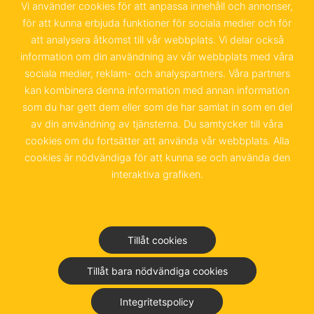
Sachsenstraße 6
Vi använder cookies för att anpassa innehåll och annonser,
för att kunna erbjuda funktioner för sociala medier och för
20097 Hamburg
att analysera åtkomst till vår webbplats. Vi delar också
information om din användning av vår webbplats med våra
+49 40 655 874 0
sociala medier, reklam- och analyspartners. Våra partners
info@schwedenkammer.de
kan kombinera denna information med annan information
som du har gett dem eller som de har samlat in som en del
av din användning av tjänsterna. Du samtycker till våra
cookies om du fortsätter att använda vår webbplats. Alla
cookies är nödvändiga för att kunna se och använda den
Kontakt
Impressum
interaktiva grafiken.
Integritetspolicy &
Användarvillkor
Tillåt cookies
Junior Chamber Club
Tillåt bara nödvändiga cookies
Integritetspolicy