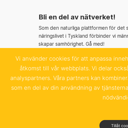
Bli en del av nätverket!
Som den naturliga plattformen för det
näringslivet i Tyskland förbinder vi män
skapar samhörighet. Gå med!
Vi använder cookies för att anpassa innehå
Läs mer
åtkomst till vår webbplats. Vi delar oc
analyspartners. Våra partners kan kombiner
som en del av din användning av tjänsterna.
nödvändig
Kontakt
Impressum
Integritet
Tillåt co