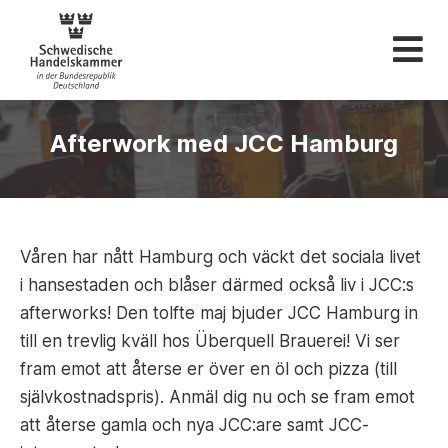
Svenska Handelskam
Afterwork med JCC Hamburg
Våren har nått Hamburg och väckt det sociala livet
i hansestaden och blåser därmed också liv i JCC:s
afterworks! Den tolfte maj bjuder JCC Hamburg in
till en trevlig kväll hos Überquell Brauerei! Vi ser
fram emot att återse er över en öl och pizza (till
självkostnadspris). Anmäl dig nu och se fram emot
att återse gamla och nya JCC:are samt JCC-