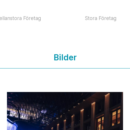
llanstora Företag
Stora Företag
Bilder