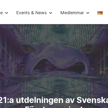
skammaren
ce
Events & News
Medlemmar
21:a utdelningen av Svensk