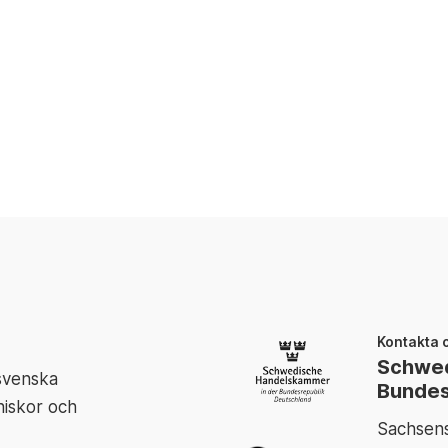
Kontakta 
Schwed
 svenska
Bundes
niskor och
Sachsens