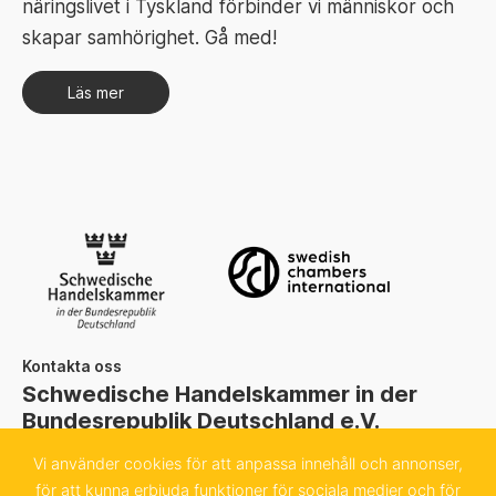
näringslivet i Tyskland förbinder vi människor och
skapar samhörighet. Gå med!
Läs mer
Kontakta oss
Schwedische Handelskammer in der
Bundesrepublik Deutschland e.V.
Sachsenstraße 6
Vi använder cookies för att anpassa innehåll och annonser,
för att kunna erbjuda funktioner för sociala medier och för
20097 Hamburg