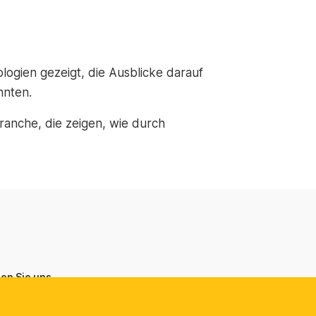
ogien gezeigt, die Ausblicke darauf
nnten.
ranche, die zeigen, wie durch
ren Sie uns
ische Handelskammer in der
republik Deutschland e.V.