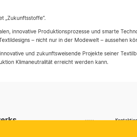
t „Zukunftsstoffe“.
en, innovative Produktionsprozesse und smarte Technol
extildesigns – nicht nur in der Modewelt – aussehen kö
nnovative und zukunftsweisende Projekte seiner Textilb
uktion Klimaneutralität erreicht werden kann.
werks
Kontaktie
Schwed
hwedische
Bundes