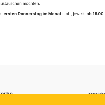
austauschen möchten.
am
ersten Donnerstag im Monat
statt, jeweils
ab 19.00
werks
Kontaktie
Schwed
hwedische