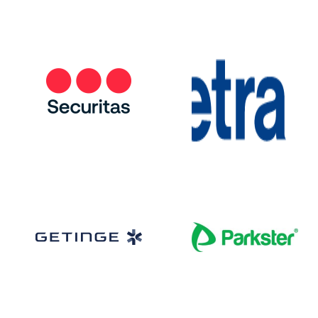
___
___