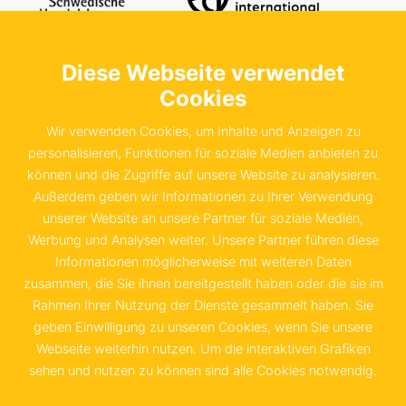
Diese Webseite verwendet
Kontaktieren Sie uns
Schwedische Handelskammer in der
Cookies
Bundesrepublik Deutschland e.V.
Wir verwenden Cookies, um Inhalte und Anzeigen zu
Sachsenstraße 6
personalisieren, Funktionen für soziale Medien anbieten zu
können und die Zugriffe auf unsere Website zu analysieren.
20097 Hamburg
Außerdem geben wir Informationen zu Ihrer Verwendung
unserer Website an unsere Partner für soziale Medien,
+49 40 655 874 0
Werbung und Analysen weiter. Unsere Partner führen diese
info@schwedenkammer.de
Informationen möglicherweise mit weiteren Daten
zusammen, die Sie ihnen bereitgestellt haben oder die sie im
Rahmen Ihrer Nutzung der Dienste gesammelt haben. Sie
geben Einwilligung zu unseren Cookies, wenn Sie unsere
Webseite weiterhin nutzen. Um die interaktiven Grafiken
Kontakt
Impressum
sehen und nutzen zu können sind alle Cookies notwendig.