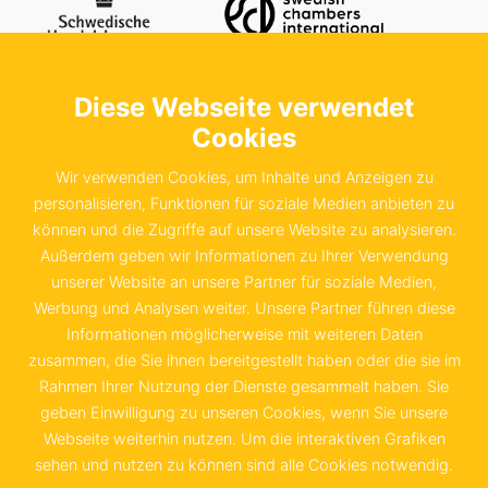
Diese Webseite verwendet
Kontaktieren Sie uns
Schwedische Handelskammer in der
Cookies
Bundesrepublik Deutschland e.V.
Wir verwenden Cookies, um Inhalte und Anzeigen zu
Sachsenstraße 6
personalisieren, Funktionen für soziale Medien anbieten zu
können und die Zugriffe auf unsere Website zu analysieren.
20097 Hamburg
Außerdem geben wir Informationen zu Ihrer Verwendung
unserer Website an unsere Partner für soziale Medien,
+49 40 655 874 0
Werbung und Analysen weiter. Unsere Partner führen diese
info@schwedenkammer.de
Informationen möglicherweise mit weiteren Daten
zusammen, die Sie ihnen bereitgestellt haben oder die sie im
Rahmen Ihrer Nutzung der Dienste gesammelt haben. Sie
geben Einwilligung zu unseren Cookies, wenn Sie unsere
Webseite weiterhin nutzen. Um die interaktiven Grafiken
Kontakt
Impressum
sehen und nutzen zu können sind alle Cookies notwendig.