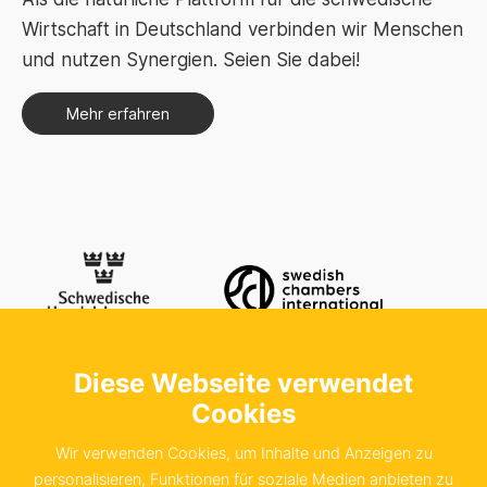
Wirtschaft in Deutschland verbinden wir Menschen
und nutzen Synergien. Seien Sie dabei!
Mehr erfahren
Diese Webseite verwendet
Kontaktieren Sie uns
Schwedische Handelskammer in der
Cookies
Bundesrepublik Deutschland e.V.
Wir verwenden Cookies, um Inhalte und Anzeigen zu
Sachsenstraße 6
personalisieren, Funktionen für soziale Medien anbieten zu