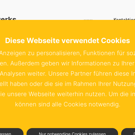
werks
Kontaktie
Schwed
hwedische
Bundes
Diese Webseite verwendet Cookies
ir Menschen
Sachsens
Anzeigen zu personalisieren, Funktionen für so
20097 H
eren. Außerdem geben wir Informationen zu Ihr
+49 4
Analysen weiter. Unsere Partner führen diese 
info@
ellt haben oder die sie im Rahmen Ihrer Nutzu
ie unsere Webseite weiterhin nutzen. Um die i
können sind alle Cookies notwendig.
utz & Nutzungsbedingungen
Junior Chamber Club
lassen
Nur notwendige Cookies zulassen