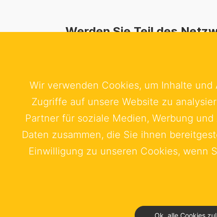
Werden Sie Teil des Netz
Als die natürliche Plattform für die sc
Wirtschaft in Deutschland verbinden w
und nutzen Synergien. Seien Sie dabei!
Wir verwenden Cookies, um Inhalte und 
Zugriffe auf unsere Website zu analysi
Mehr erfahren
Partner für soziale Medien, Werbung und 
Daten zusammen, die Sie ihnen bereitgest
Einwilligung zu unseren Cookies, wenn S
Kontakt
Impressum
Datensch
Ok, alle Cookies zu