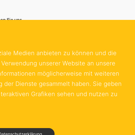
ren Sie uns
ische Handelskammer in der
republik Deutschland e.V.
traße 6
ziale Medien anbieten zu können und die
amburg
er Verwendung unserer Website an unsere
0 655 874 0
Informationen möglicherweise mit weiteren
schwedenkammer.de
ng der Dienste gesammelt haben. Sie geben
nteraktiven Grafiken sehen und nutzen zu
Datenschutzerklärung