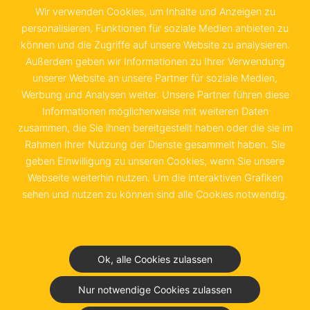
Bundesrepublik Deutschland e.V.
Wir verwenden Cookies, um Inhalte und Anzeigen zu
Sachsenstraße 6
personalisieren, Funktionen für soziale Medien anbieten zu
können und die Zugriffe auf unsere Website zu analysieren.
20097 Hamburg
Außerdem geben wir Informationen zu Ihrer Verwendung
unserer Website an unsere Partner für soziale Medien,
+49 40 655 874 0
Werbung und Analysen weiter. Unsere Partner führen diese
info@schwedenkammer.de
Informationen möglicherweise mit weiteren Daten
zusammen, die Sie ihnen bereitgestellt haben oder die sie im
Rahmen Ihrer Nutzung der Dienste gesammelt haben. Sie
geben Einwilligung zu unseren Cookies, wenn Sie unsere
Webseite weiterhin nutzen. Um die interaktiven Grafiken
Kontakt
Impressum
sehen und nutzen zu können sind alle Cookies notwendig.
Datenschutz &
Nutzungsbedingungen
Ok, alle Cookies zulassen
Junior Chamber Club
Nur notwendige Cookies zulassen