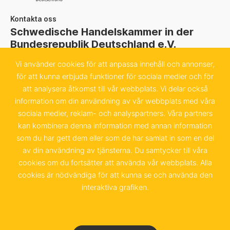
Kontakta oss
Schwedische Handelskammer in der
Bundesrepublik Deutschland e.V.
Sachsenstraße 6
Vi använder cookies för att anpassa innehåll och annonser,
för att kunna erbjuda funktioner för sociala medier och för
20097 Hamburg
att analysera åtkomst till vår webbplats. Vi delar också
information om din användning av vår webbplats med våra
+49 40 655 874 0
sociala medier, reklam- och analyspartners. Våra partners
info@schwedenkammer.de
kan kombinera denna information med annan information
som du har gett dem eller som de har samlat in som en del
av din användning av tjänsterna. Du samtycker till våra
cookies om du fortsätter att använda vår webbplats. Alla
cookies är nödvändiga för att kunna se och använda den
Kontakt
Impressum
interaktiva grafiken.
Integritetspolicy &
Användarvillkor