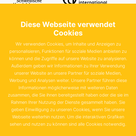
Diese Webseite verwendet
Kontaktieren Sie uns
Schwedische Handelskammer in der
Cookies
Bundesrepublik Deutschland e.V.
Wir verwenden Cookies, um Inhalte und Anzeigen zu
Sachsenstraße 6
personalisieren, Funktionen für soziale Medien anbieten zu
können und die Zugriffe auf unsere Website zu analysieren.
20097 Hamburg
Außerdem geben wir Informationen zu Ihrer Verwendung
unserer Website an unsere Partner für soziale Medien,
+49 40 655 874 0
Werbung und Analysen weiter. Unsere Partner führen diese
info@schwedenkammer.de
Informationen möglicherweise mit weiteren Daten
zusammen, die Sie ihnen bereitgestellt haben oder die sie im
Rahmen Ihrer Nutzung der Dienste gesammelt haben. Sie
geben Einwilligung zu unseren Cookies, wenn Sie unsere
Webseite weiterhin nutzen. Um die interaktiven Grafiken
Kontakt
Impressum
sehen und nutzen zu können sind alle Cookies notwendig.